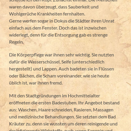
waren davon überzeugt, dass Sauberkeit und
Wohlgerüche Krankheiten fernhalten.
Gerne werfen sogar in Dokus die Städter ihren Unrat
einfach aus dem Fenster. Doch das ist inzwischen
widerlegt, denn für die Entsorgung gab es strenge
Regeln.
Die Körperpflege war ihnen sehr wichtig. Sie nutzten
dafür die Wasserschüssel, Seife (unterschiedlich
hergestellt) und Lappen. Auch badeten sie in Flüssen
oder Bächen, die Scham voreinander, wie sie heute
üblich ist, war ihnen fremd.
Mit den Stadtgründungen im Hochmittelalter
eröffneten die ersten Badestuben. Ihr Angebot bestand
aus: Waschen, Haare schneiden, Rasieren, Massagen
und medizinische Behandlungen. Sie setzten dem Bad
Kräuter zu, denn sie wussten um deren reinigende und
desinfizierende Wirkstoffe, auch, wenn Saponin und