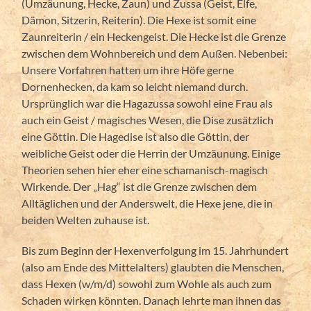
(Umzäunung, Hecke, Zaun) und Zussa (Geist, Elfe,
Dämon, Sitzerin, Reiterin). Die Hexe ist somit eine
Zaunreiterin / ein Heckengeist. Die Hecke ist die Grenze
zwischen dem Wohnbereich und dem Außen. Nebenbei:
Unsere Vorfahren hatten um ihre Höfe gerne
Dornenhecken, da kam so leicht niemand durch.
Ursprünglich war die Hagazussa sowohl eine Frau als
auch ein Geist / magisches Wesen, die Dise zusätzlich
eine Göttin. Die Hagedise ist also die Göttin, der
weibliche Geist oder die Herrin der Umzäunung. Einige
Theorien sehen hier eher eine schamanisch-magisch
Wirkende. Der „Hag“ ist die Grenze zwischen dem
Alltäglichen und der Anderswelt, die Hexe jene, die in
beiden Welten zuhause ist.
Bis zum Beginn der Hexenverfolgung im 15. Jahrhundert
(also am Ende des Mittelalters) glaubten die Menschen,
dass Hexen (w/m/d) sowohl zum Wohle als auch zum
Schaden wirken könnten. Danach lehrte man ihnen das