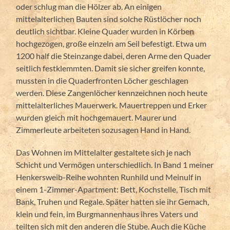
oder schlug man die Hölzer ab. An einigen
mittelalterlichen Bauten sind solche Rüstlöcher noch
deutlich sichtbar. Kleine Quader wurden in Körben
hochgezogen, große einzeln am Seil befestigt. Etwa um
1200 half die Steinzange dabei, deren Arme den Quader
seitlich festklemmten. Damit sie sicher greifen konnte,
mussten in die Quaderfronten Löcher geschlagen
werden. Diese Zangenlöcher kennzeichnen noch heute
mittelalterliches Mauerwerk. Mauertreppen und Erker
wurden gleich mit hochgemauert. Maurer und
Zimmerleute arbeiteten sozusagen Hand in Hand.
Das Wohnen im Mittelalter gestaltete sich je nach
Schicht und Vermögen unterschiedlich. In Band 1 meiner
Henkersweib-Reihe wohnten Runhild und Meinulf in
einem 1-Zimmer-Apartment: Bett, Kochstelle, Tisch mit
Bank, Truhen und Regale. Später hatten sie ihr Gemach,
klein und fein, im Burgmannenhaus ihres Vaters und
teilten sich mit den anderen die Stube. Auch die Küche