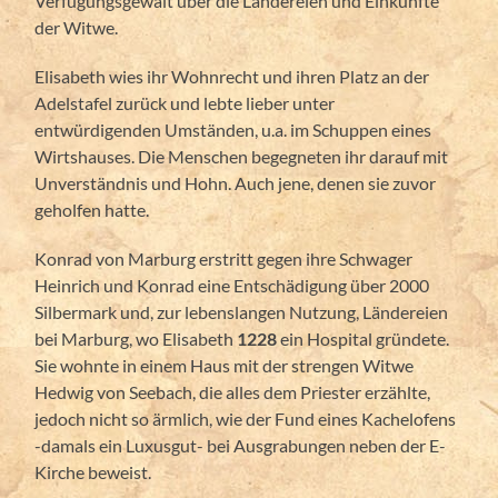
Verfügungsgewalt über die Ländereien und Einkünfte
der Witwe.
Elisabeth wies ihr Wohnrecht und ihren Platz an der
Adelstafel zurück und lebte lieber unter
entwürdigenden Umständen, u.a. im Schuppen eines
Wirtshauses. Die Menschen begegneten ihr darauf mit
Unverständnis und Hohn. Auch jene, denen sie zuvor
geholfen hatte.
Konrad von Marburg erstritt gegen ihre Schwager
Heinrich und Konrad eine Entschädigung über 2000
Silbermark und, zur lebenslangen Nutzung, Ländereien
bei Marburg, wo Elisabeth
1228
ein Hospital gründete.
Sie wohnte in einem Haus mit der strengen Witwe
Hedwig von Seebach, die alles dem Priester erzählte,
jedoch nicht so ärmlich, wie der Fund eines Kachelofens
-damals ein Luxusgut- bei Ausgrabungen neben der E-
Kirche beweist.