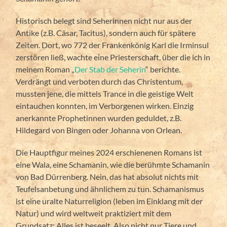
Historisch belegt sind Seherinnen nicht nur aus der
Antike (z.B. Cäsar, Tacitus), sondern auch für spätere
Zeiten. Dort, wo 772 der Frankenkönig Karl die Irminsul
zerstören ließ, wachte eine Priesterschaft, über die ich in
meinem Roman „
Der Stab der Seherin
“ berichte.
Verdrängt und verboten durch das Christentum,
mussten jene, die mittels Trance in die geistige Welt
eintauchen konnten, im Verborgenen wirken. Einzig
anerkannte Prophetinnen wurden geduldet, z.B.
Hildegard von Bingen oder Johanna von Orlean.
Die Hauptfigur meines 2024 erschienenen Romans ist
eine Wala, eine Schamanin, wie die berühmte Schamanin
von Bad Dürrenberg. Nein, das hat absolut nichts mit
Teufelsanbetung und ähnlichem zu tun. Schamanismus
ist eine uralte Naturreligion (leben im Einklang mit der
Natur) und wird weltweit praktiziert mit dem
Grundsatz: Alles ist beseelt. Also nicht nur Tiere und