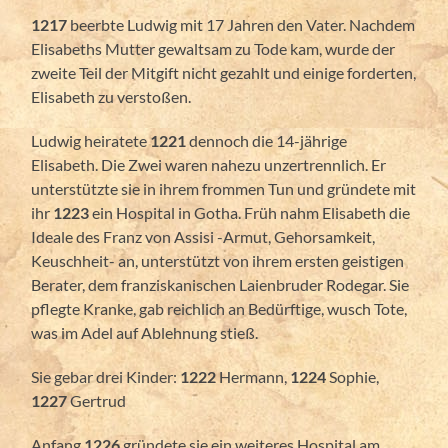
1217
beerbte Ludwig mit 17 Jahren den Vater. Nachdem
Elisabeths Mutter gewaltsam zu Tode kam, wurde der
zweite Teil der Mitgift nicht gezahlt und einige forderten,
Elisabeth zu verstoßen.
Ludwig heiratete
1221
dennoch die 14-jährige
Elisabeth. Die Zwei waren nahezu unzertrennlich. Er
unterstützte sie in ihrem frommen Tun und gründete mit
ihr
1223
ein Hospital in Gotha. Früh nahm Elisabeth die
Ideale des Franz von Assisi -Armut, Gehorsamkeit,
Keuschheit- an, unterstützt von ihrem ersten geistigen
Berater, dem franziskanischen Laienbruder Rodegar. Sie
pflegte Kranke, gab reichlich an Bedürftige, wusch Tote,
was im Adel auf Ablehnung stieß.
Sie gebar drei Kinder:
1222
Hermann,
1224
Sophie,
1227
Gertrud
Anfang
1226
gründete sie ein weiteres Hospital am