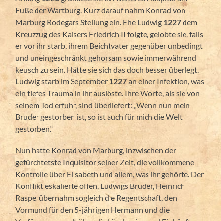
Fuße der Wartburg. Kurz darauf nahm Konrad von
Marburg Rodegars Stellung ein. Ehe Ludwig
1227
dem
Kreuzzug des Kaisers Friedrich II folgte, gelobte sie, falls
er vor ihr starb, ihrem Beichtvater gegenüber unbedingt
und uneingeschränkt gehorsam sowie immerwährend
keusch zu sein. Hätte sie sich das doch besser überlegt.
Ludwig starb im September
1227
an einer Infektion, was
ein tiefes Trauma in ihr auslöste. Ihre Worte, als sie von
seinem Tod erfuhr, sind überliefert: „Wenn nun mein
Bruder gestorben ist, so ist auch für mich die Welt
gestorben.“
Nun hatte Konrad von Marburg, inzwischen der
gefürchtetste Inquisitor seiner Zeit, die vollkommene
Kontrolle über Elisabeth und allem, was ihr gehörte. Der
Konflikt eskalierte offen. Ludwigs Bruder, Heinrich
Raspe, übernahm sogleich die Regentschaft, den
Vormund für den 5-jährigen Hermann und die