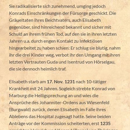
Sie radikalisierte sich zunehmend, umging jedoch
Konrads Einschränkungen der Fürsorge geschickt. Die
Gräueltaten ihres Beichtvaters, auch Elisabeth
gegenüber, sind hinreichend bekannt und sicher mit
Schuld an ihrem frühen Tod, auf den sie in ihren letzten
Jahren u.a. durch engen Kontakt zu Infektiösen
hingearbeitet zu haben schien: Er schlug sie blutig, nahm
ihr die drei Kinder weg, verbot ihr den Umgang mit ihren
letzten Vertrauten Guda und Isentrud von Hörselgau,
die sie dennoch heimlich traf.
Elisabeth starb am
17. Nov. 1231
nach 10-tätiger
Krankheit mit 24 Jahren. Sogleich strebte Konrad von
Marburg die Heiligsprechung an und wies die
Ansprüche des Johanniter-Ordens aus Wiesenfeld
(Burgwald) zurück, denen Elisabeth im Falle ihres
Ablebens das Hospital zugesagt hatte. Seine beiden
Anträge vor der Kommission scheiterten, erst
1235