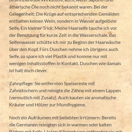
ätherische Öle noch nicht bekannt waren. Bei der
Gelegenheit: Die Krüge auf entsprechenden Gemälden
enthalten keinen Wein, sondern in Wasser aufgelöste
Seife. Ein kleiner Trick: Meine Haarseife tauche ich vor
der Benutzung für kurze Zeit in die Wasserschale, das
Seifenwasser schütte ich mir zu Beginn der Haarwäsche
über den Kopf. Fürs Duschen nehme ich übrigens auch
Seife, so spare ich viel Plastik und komme nur mit
wenigen Inhaltsstoffen in Kontakt. Duschen wie damals
ist halt doch clever.
Zahnpflege: Sie entfernten Speisereste mit
Zahnstochern und reinigte die Zähne mit einem Lappen
(vermutlich mit Zusatz). Auch kauten sie aromatische
Kräuter und Hölzer zur Mundhygiene.
Noch ein Aufräumen mit beliebten Irrtümern: Bereits
die Germanen reinigten sich in warmen oder kalten
Bädern mit Seife. Lästige Körperhaare entfernten sie mit