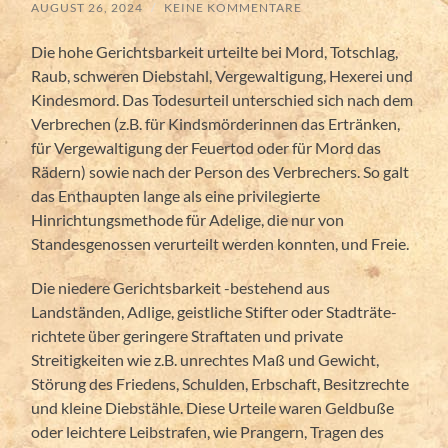
AUGUST 26, 2024
/
KEINE KOMMENTARE
Die hohe Gerichtsbarkeit urteilte bei Mord, Totschlag,
Raub, schweren Diebstahl, Vergewaltigung, Hexerei und
Kindesmord. Das Todesurteil unterschied sich nach dem
Verbrechen (z.B. für Kindsmörderinnen das Ertränken,
für Vergewaltigung der Feuertod oder für Mord das
Rädern) sowie nach der Person des Verbrechers. So galt
das Enthaupten lange als eine privilegierte
Hinrichtungsmethode für Adelige, die nur von
Standesgenossen verurteilt werden konnten, und Freie.
Die niedere Gerichtsbarkeit -bestehend aus
Landständen, Adlige, geistliche Stifter oder Stadträte-
richtete über geringere Straftaten und private
Streitigkeiten wie z.B. unrechtes Maß und Gewicht,
Störung des Friedens, Schulden, Erbschaft, Besitzrechte
und kleine Diebstähle. Diese Urteile waren Geldbuße
oder leichtere Leibstrafen, wie Prangern, Tragen des