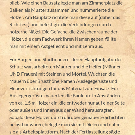
blieb. Wie einen Bausatz legte man am Zimmerplatz die
Balken als Muster zusammen und nummerierte die
Hölzer. Am Bauplatz richtete man diese auf (daher das
Richtfest) und befestigte die Verbindungen durch
hölzerne Nägel. Die Gefache, die Zwischenräume der
Hölzer, die dem Fachwerk ihren Namen geben, füllte
man mit einem Astgeflecht und mit Lehm aus.
Für Burgen und Stadtmauern, deren Hauptaufgabe der
Schutz war, arbeiteten Maurer und die Helfer (Männer
UND Frauen) mit Steinen und Mörtel. Wuchsen die
Mauern über Brusthöhe, kamen Auslegegerüste und
Hebevorrichtungen für das Material zum Einsatz. Für
Auslegergerüste mauerten die Bauleute in Abständen
von ca. 1,5 m Hölzer ein, die entweder nur auf einer Seite
oder außen und innen aus der Wand herausragten.
Sobald diese Hölzer durch darüber gemauerte Schichten
belastbar waren, belegte man sie mit Dielen und nahm
sie als Arbeitsplattform. Nach der Fertigstellung sägte