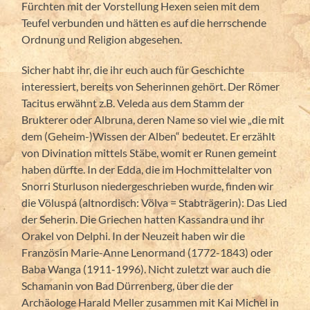
Fürchten mit der Vorstellung Hexen seien mit dem
Teufel verbunden und hätten es auf die herrschende
Ordnung und Religion abgesehen.
Sicher habt ihr, die ihr euch auch für Geschichte
interessiert, bereits von Seherinnen gehört. Der Römer
Tacitus erwähnt z.B. Veleda aus dem Stamm der
Brukterer oder Albruna, deren Name so viel wie „die mit
dem (Geheim-)Wissen der Alben“ bedeutet. Er erzählt
von Divination mittels Stäbe, womit er Runen gemeint
haben dürfte. In der Edda, die im Hochmittelalter von
Snorri Sturluson niedergeschrieben wurde, finden wir
die Völuspá (altnordisch: Völva = Stabträgerin): Das Lied
der Seherin. Die Griechen hatten Kassandra und ihr
Orakel von Delphi. In der Neuzeit haben wir die
Französin Marie-Anne Lenormand (1772-1843) oder
Baba Wanga (1911-1996). Nicht zuletzt war auch die
Schamanin von Bad Dürrenberg, über die der
Archäologe Harald Meller zusammen mit Kai Michel in