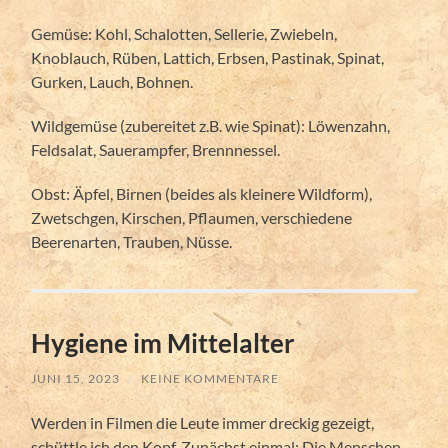
Gemüse: Kohl, Schalotten, Sellerie, Zwiebeln,
Knoblauch, Rüben, Lattich, Erbsen, Pastinak, Spinat,
Gurken, Lauch, Bohnen.
Wildgemüse (zubereitet z.B. wie Spinat): Löwenzahn,
Feldsalat, Sauerampfer, Brennnessel.
Obst: Äpfel, Birnen (beides als kleinere Wildform),
Zwetschgen, Kirschen, Pflaumen, verschiedene
Beerenarten, Trauben, Nüsse.
Hygiene im Mittelalter
JUNI 15, 2023
/
KEINE KOMMENTARE
Werden in Filmen die Leute immer dreckig gezeigt,
schüttle ich den Kopf. Zunächst einmal: Die Menschen