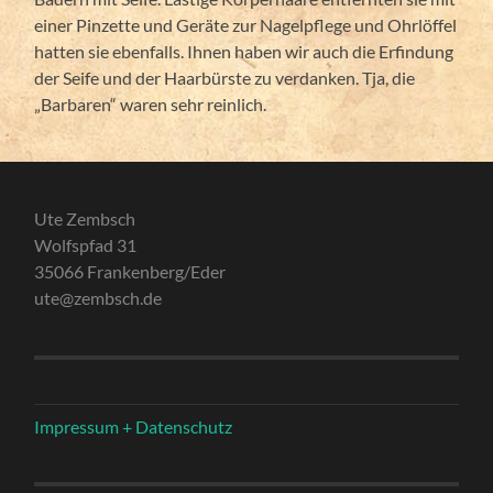
einer Pinzette und Geräte zur Nagelpflege und Ohrlöffel
hatten sie ebenfalls. Ihnen haben wir auch die Erfindung
der Seife und der Haarbürste zu verdanken. Tja, die
„Barbaren“ waren sehr reinlich.
Ute Zembsch
Wolfspfad 31
35066 Frankenberg/Eder
ute@zembsch.de
Impressum + Datenschutz