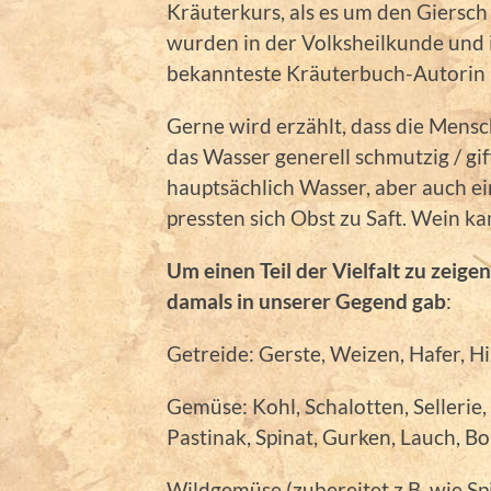
Kräuterkurs, als es um den Giersc
wurden in der Volksheilkunde und 
bekannteste Kräuterbuch-Autorin i
Gerne wird erzählt, dass die Mensc
das Wasser generell schmutzig / gif
hauptsächlich Wasser, aber auch e
pressten sich Obst zu Saft. Wein k
Um einen Teil der Vielfalt zu zeigen
damals in unserer Gegend gab
:
Getreide: Gerste, Weizen, Hafer, H
Gemüse: Kohl, Schalotten, Sellerie,
Pastinak, Spinat, Gurken, Lauch, B
Wildgemüse (zubereitet z.B. wie Sp