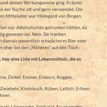
h und dessen Wirkungsweise ging. Kräuter
in der Küche oft und gern verwendet. Die
m Mittelalter war Hildegard von Bingen.
hen nur Alkoholisches getrunken hätten, da
tig gewesen sei. Nein. Sie tranken
in damals wesentlich schwächeres Bier oder
am eher bei den „Höheren“ auf den Tisch.
, hier eine Liste mit Lebensmitteln, die es
irse, Dinkel, Emmer, Einkorn, Roggen.
 Zwiebeln, Knoblauch, Rüben, Lattich, Erbsen,
ohnen.
inat): Löwenzahn, Feldsalat, Sauerampfer,