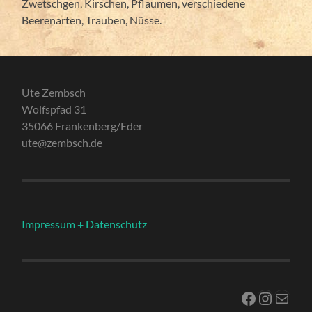
Zwetschgen, Kirschen, Pflaumen, verschiedene
Beerenarten, Trauben, Nüsse.
Ute Zembsch
Wolfspfad 31
35066 Frankenberg/Eder
ute@zembsch.de
Impressum + Datenschutz
Facebook
Instag
E-Mail